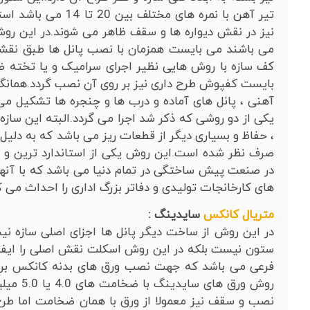
تیر آهن با نمره های 
نیز در نقش دیواره ها و سقف ظاهر می شوند.در این روش 
می باشند می بایست همزمان با نصب پانل ها طبق نقش
کف سازه با روش هایی نظیر اجرای سرامیک و یا تخته 
بایست کفپوش طرح داری نیز بر روی آن نصب گردد.همانگون
آهنی ، پانل های آماده و درب ها و چنجره ها تشکیل می 
یکی از دو روشی که ذکر شد اجرا می گردد.البته این سا
، حفاظ و بسیاری دیگر از قطعات ریز می باشد که به دلیل
صرف نظر شده است.این روش یکی از استاندارد ترین و 
در صنعت پیش ساختگی در تمام دنیا می باشد که با آنها
های کارخانجات تولیدی و دفاتر بزرگ اداری را احداث می ک
متریال کانکس
سایدینگ :
در این روش از ساخت دیگر پانل ها اجزای اصلی سازه نی
ستون نیست بلکه در این روش اسکلت نقش اصلی را ایفا کر
فرعی می باشد که جهت نصب ورق های بدنه کانکس بر 
روش ورق 
نصب و سقف نیز معمولا از ورق با همان ضخامت اما طرح ه