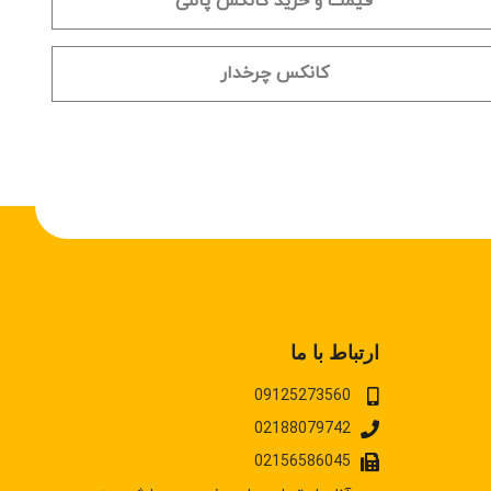
قیمت و خرید کانکس پانلی
کانکس چرخدار
ارتباط با ما
09125273560
02188079742
02156586045