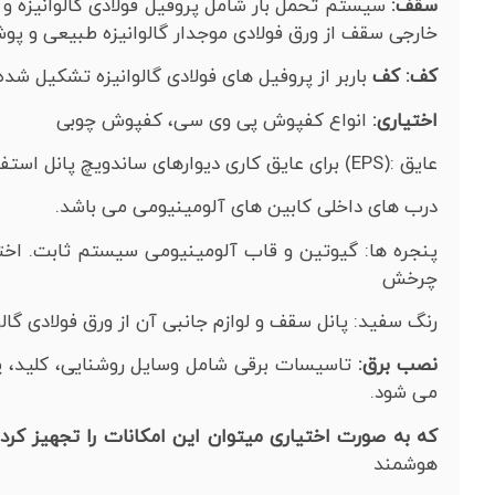
سقف
:
سیستم تحمل بار شامل پروفیل فولادی گالوانیزه 
خارجی سقف از ورق فولادی موجدار گالوانیزه طبیعی و پ
کف: کف
باربر از پروفیل های فولادی گالوانیزه تشکیل 
اختیاری:
انواع کفپوش پی وی سی، کفپوش چوبی
عایق :(EPS) برای عایق کاری دیوارهای ساندویچ پانل استفاده می شود.
درب های داخلی کابین های آلومینیومی می باشد.
پنجره ها: گیوتین و قاب آلومینیومی سیستم ثابت. ا
چرخش
رنگ سفید: پانل سقف و لوازم جانبی آن از ورق فولادی گال
نصب برق:
تاسیسات برقی شامل وسایل روشنایی، کلید، پر
می شود.
که به صورت اختیاری میتوان این امکانات را تجهیز کرد
هوشمند