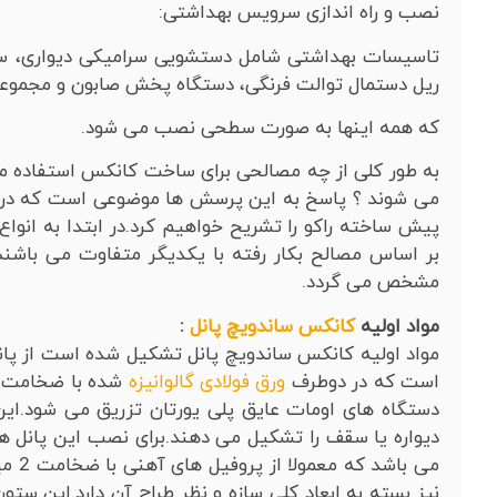
نصب و راه اندازی سرویس بهداشتی:
تاسیسات بهداشتی شامل دستشویی سرامیکی دیواری، س
ریل دستمال توالت فرنگی، دستگاه پخش صابون و مجموعه
که همه اینها به صورت سطحی نصب می شود.
به طور کلی از چه مصالحی برای ساخت کانکس استفاده م
می شوند ؟ پاسخ به این پرسش ها موضوعی است که در ا
پیش ساخته راکو را تشریح خواهیم کرد.در ابتدا به انو
بر اساس مصالح بکار رفته با یکدیگر متفاوت می باشند و
مشخص می گردد.
مواد اولیه
کانکس ساندویچ پانل
:
مواد اولیه کانکس ساندویچ پانل تشکیل شده است از پانل
است که در دوطرف
ورق فولادی گالوانیزه
دستگاه های اومات عایق پلی یورتان تزریق می شود.ای
دیواره یا سقف را تشکیل می دهند.برای نصب این پانل ه
می با
نیز بسته به ابعاد کلی سازه و نظر طراح آن دارد.این ستو