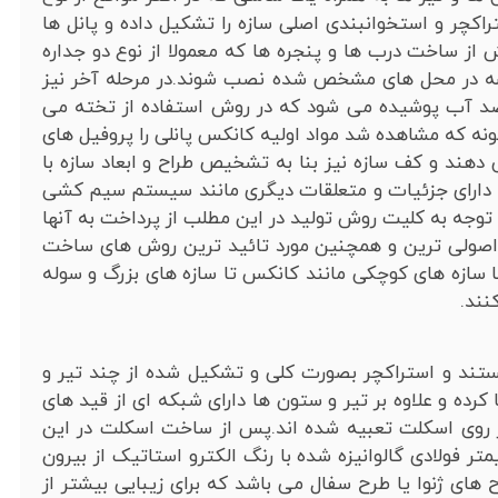
مختلف بین 20 تا 14 می باشد استراکچر و استخوانبندی اصلی سازه را تشکیل داده و پانل ها
از ساخت درب ها و پنجره ها که معمولا از نوع دو جداره
ه در محل های مشخص شده نصب شوند.در مرحله آخر نیز
ضد آب پوشیده می شود که در روش استفاده از تخته می
ه که مشاهده شد مواد اولیه کانکس پانلی را پروفیل های
دهند و کف سازه نیز بنا به تشخیص طراح و ابعاد سازه با
زه دارای جزئیات و متعلقات دیگری مانند سیستم سیم کشی
 توجه به کلیت روش تولید در این مطلب از پرداخت به آنها
اصولی ترین و همچنین مورد تائید ترین روش های ساخت
 سازه های کوچکی مانند کانکس تا سازه های بزرگ و سوله
نند.
ستند و استراکچر بصورت کلی و تشکیل شده از چند تیر و
ده و علاوه بر تیر و ستون ها دارای شبکه ای از قید های
روی اسکلت تعبیه شده اند.پس از ساخت اسکلت در این
های سایدینگ با ضخامت های 4.0 یا 5.0 میلیمتر فولادی گالوانیزه شده با رنگ الکترو استاتیک از بیرون
ای ژنوا یا طرح سفال می باشد که برای زیبایی بیشتر از