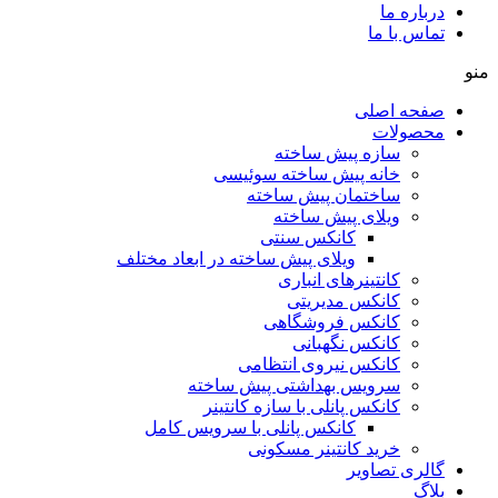
درباره ما
تماس با ما
منو
صفحه اصلی
محصولات
سازه پیش ساخته
خانه پیش ساخته سوئیسی
ساختمان پيش ساخته
ویلای پیش ساخته
کانکس سنتی
ویلای پیش ساخته در ابعاد مختلف
كانتينرهای انباری
كانكس مديريتی
کانکس فروشگاهی
كانكس نگهبانی
کانکس نیروی انتظامی
سرويس بهداشتی پيش ساخته
کانکس پانلی با سازه کانتینر
كانكس پانلی با سرویس کامل
خرید کانتینر مسکونی
گالری تصاویر
بلاگ