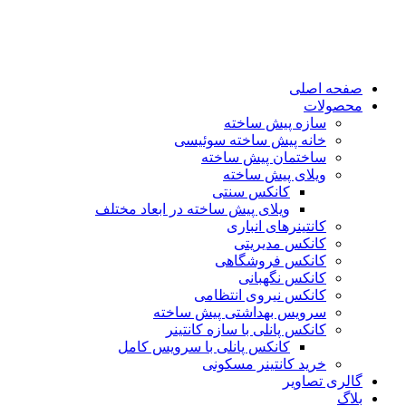
پرش
به
محتوا
صفحه اصلی
محصولات
سازه پیش ساخته
خانه پیش ساخته سوئیسی
ساختمان پيش ساخته
ویلای پیش ساخته
کانکس سنتی
ویلای پیش ساخته در ابعاد مختلف
كانتينرهای انباری
كانكس مديريتی
کانکس فروشگاهی
كانكس نگهبانی
کانکس نیروی انتظامی
سرويس بهداشتی پيش ساخته
کانکس پانلی با سازه کانتینر
كانكس پانلی با سرویس کامل
خرید کانتینر مسکونی
گالری تصاویر
بلاگ