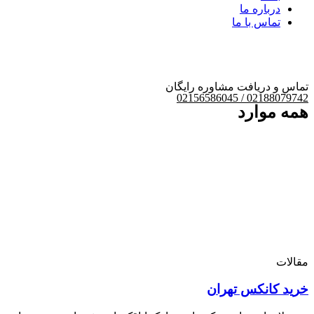
درباره ما
تماس با ما
تماس و دریافت مشاوره رایگان
02188079742 / 02156586045
همه موارد
مقالات
خرید کانکس تهران