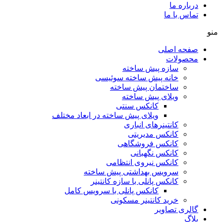
درباره ما
تماس با ما
منو
صفحه اصلی
محصولات
سازه پیش ساخته
خانه پیش ساخته سوئیسی
ساختمان پيش ساخته
ویلای پیش ساخته
کانکس سنتی
ویلای پیش ساخته در ابعاد مختلف
كانتينرهای انباری
كانكس مديريتی
کانکس فروشگاهی
كانكس نگهبانی
کانکس نیروی انتظامی
سرويس بهداشتی پيش ساخته
کانکس پانلی با سازه کانتینر
كانكس پانلی با سرویس کامل
خرید کانتینر مسکونی
گالری تصاویر
بلاگ