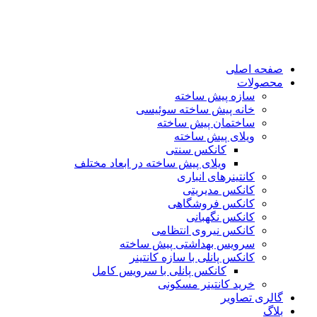
پرش
به
محتوا
صفحه اصلی
محصولات
سازه پیش ساخته
خانه پیش ساخته سوئیسی
ساختمان پيش ساخته
ویلای پیش ساخته
کانکس سنتی
ویلای پیش ساخته در ابعاد مختلف
كانتينرهای انباری
كانكس مديريتی
کانکس فروشگاهی
كانكس نگهبانی
کانکس نیروی انتظامی
سرويس بهداشتی پيش ساخته
کانکس پانلی با سازه کانتینر
كانكس پانلی با سرویس کامل
خرید کانتینر مسکونی
گالری تصاویر
بلاگ