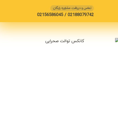
تماس و دریافت مشاوره رایگان
02188079742 / 02156586045