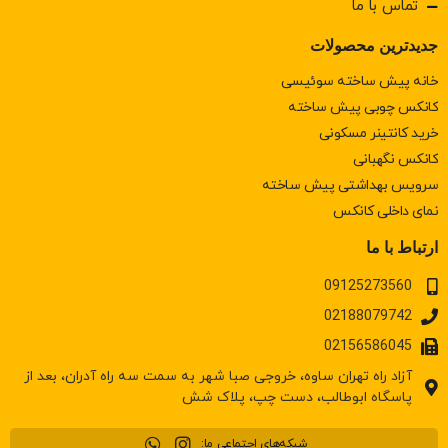
تماس با ما
جدیدترین محصولات
خانه پیش ساخته سوئیسی
کانکس چوبی پیش ساخته
خرید کانتینر مسکونی
كانكس نگهبانی
سرويس بهداشتی پيش ساخته
نمای داخلی کانکس
ارتباط با ما
09125273560
02188079742
02156586045
آزاد راه تهران ساوه، خروجی صبا شهر به سمت سه راه آدران، بعد از
پاسگاه ابوطالب، دست چپ، پلاک شش
شبکه‌های اجتماعی ما: