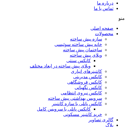
درباره ما
تماس با ما
منو
صفحه اصلی
محصولات
سازه پیش ساخته
خانه پیش ساخته سوئیسی
ساختمان پيش ساخته
ویلای پیش ساخته
کانکس سنتی
ویلای پیش ساخته در ابعاد مختلف
كانتينرهای انباری
كانكس مديريتی
کانکس فروشگاهی
كانكس نگهبانی
کانکس نیروی انتظامی
سرويس بهداشتی پيش ساخته
کانکس پانلی با سازه کانتینر
كانكس پانلی با سرویس کامل
خرید کانتینر مسکونی
گالری تصاویر
بلاگ