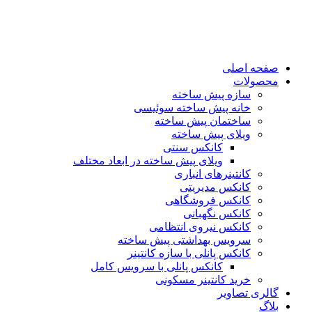
پرش
به
محتوا
صفحه اصلی
محصولات
سازه پیش ساخته
خانه پیش ساخته سوئیسی
ساختمان پيش ساخته
ویلای پیش ساخته
کانکس سنتی
ویلای پیش ساخته در ابعاد مختلف
كانتينرهای انباری
كانكس مديريتی
کانکس فروشگاهی
كانكس نگهبانی
کانکس نیروی انتظامی
سرويس بهداشتی پيش ساخته
کانکس پانلی با سازه کانتینر
كانكس پانلی با سرویس کامل
خرید کانتینر مسکونی
گالری تصاویر
بلاگ