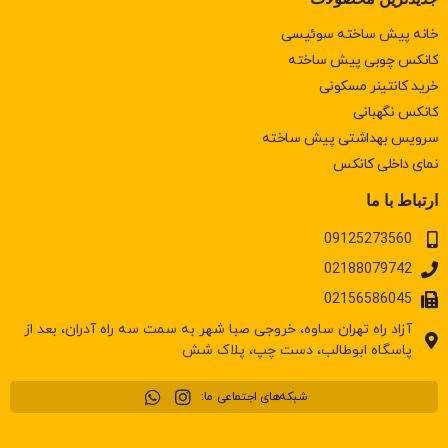
خانه پیش ساخته سوئیسی
کانکس چوبی پیش ساخته
خرید کانتینر مسکونی
كانكس نگهبانی
سرويس بهداشتی پيش ساخته
نمای داخلی کانکس
ارتباط با ما
09125273560
02188079742
02156586045
آزاد راه تهران ساوه، خروجی صبا شهر به سمت سه راه آدران، بعد از
پاسگاه ابوطالب، دست چپ، پلاک شش
شبکه‌های اجتماعی ما: