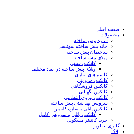
پرش
به
محتوا
صفحه اصلی
محصولات
سازه پیش ساخته
خانه پیش ساخته سوئیسی
ساختمان پيش ساخته
ویلای پیش ساخته
کانکس سنتی
ویلای پیش ساخته در ابعاد مختلف
كانتينرهای انباری
كانكس مديريتی
کانکس فروشگاهی
كانكس نگهبانی
کانکس نیروی انتظامی
سرويس بهداشتی پيش ساخته
کانکس پانلی با سازه کانتینر
كانكس پانلی با سرویس کامل
خرید کانتینر مسکونی
گالری تصاویر
بلاگ