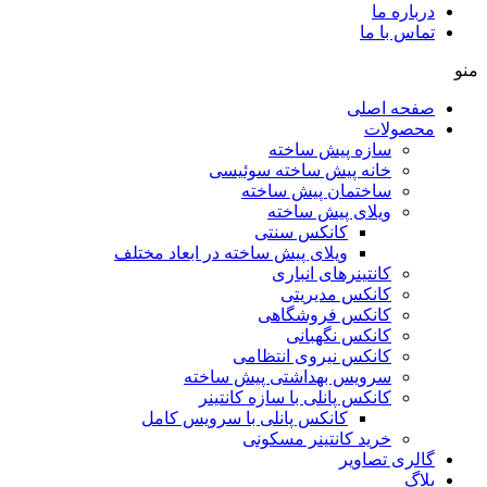
درباره ما
تماس با ما
منو
صفحه اصلی
محصولات
سازه پیش ساخته
خانه پیش ساخته سوئیسی
ساختمان پيش ساخته
ویلای پیش ساخته
کانکس سنتی
ویلای پیش ساخته در ابعاد مختلف
كانتينرهای انباری
كانكس مديريتی
کانکس فروشگاهی
كانكس نگهبانی
کانکس نیروی انتظامی
سرويس بهداشتی پيش ساخته
کانکس پانلی با سازه کانتینر
كانكس پانلی با سرویس کامل
خرید کانتینر مسکونی
گالری تصاویر
بلاگ