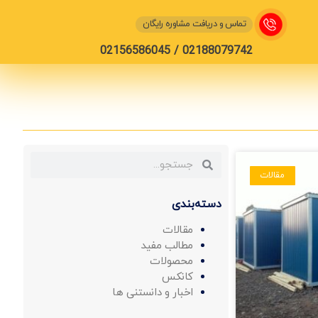
تماس و دریافت مشاوره رایگان
02188079742 / 02156586045
مقالات
دسته‌بندی
مقالات
مطالب مفید
محصولات
کانکس
اخبار و دانستنی ها