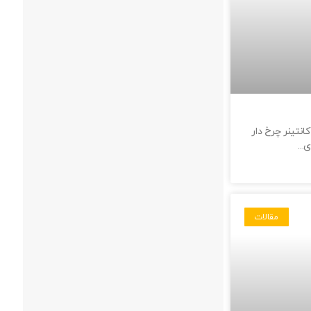
انتینر چرخ دار
ی
مقالات