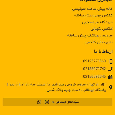
خانه پیش ساخته سوئیسی
کانکس چوبی پیش ساخته
خرید کانتینر مسکونی
كانكس نگهبانی
سرويس بهداشتی پيش ساخته
نمای داخلی کانکس
ارتباط با ما
09125273560
02188079742
02156586045
آزاد راه تهران ساوه، خروجی صبا شهر به سمت سه راه آدران، بعد از
پاسگاه ابوطالب، دست چپ، پلاک شش
شبکه‌های اجتماعی ما: