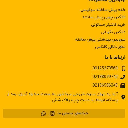
خانه پیش ساخته سوئیسی
کانکس چوبی پیش ساخته
خرید کانتینر مسکونی
كانكس نگهبانی
سرويس بهداشتی پيش ساخته
نمای داخلی کانکس
ارتباط با ما
09125273560
02188079742
02156586045
آزاد راه تهران ساوه، خروجی صبا شهر به سمت سه راه آدران، بعد از
پاسگاه ابوطالب، دست چپ، پلاک شش
شبکه‌های اجتماعی ما: