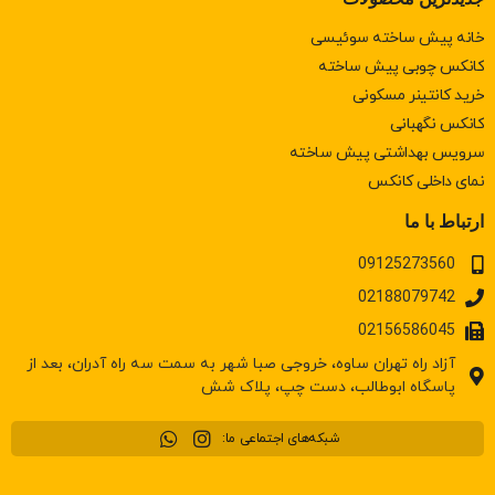
خانه پیش ساخته سوئیسی
کانکس چوبی پیش ساخته
خرید کانتینر مسکونی
كانكس نگهبانی
سرويس بهداشتی پيش ساخته
نمای داخلی کانکس
ارتباط با ما
09125273560
02188079742
02156586045
آزاد راه تهران ساوه، خروجی صبا شهر به سمت سه راه آدران، بعد از
پاسگاه ابوطالب، دست چپ، پلاک شش
شبکه‌های اجتماعی ما: