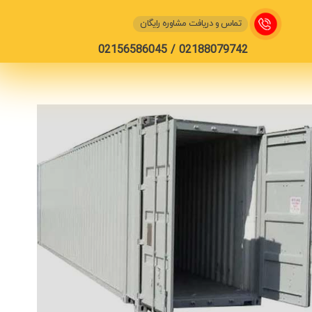
تماس و دریافت مشاوره رایگان
02188079742 / 02156586045